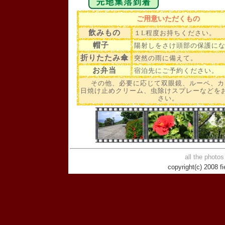
ご用意いただくもの
飲みもの
１L程度お持ちください。
帽子
陽射しをさけ頭部の保護に
折りたたみ傘
突然の雨に備えて。
お弁当
宿泊先にご予約ください。
その他、必要に応じて双眼鏡、ルーペ、カ
日焼け止めクリーム、虫除けスプレーなどを
さい。
all the photo
copyright(c) 2008 fie